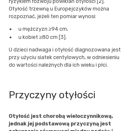
ryzykiem rozwoju powikłań otyłości [2].
Otyłość trzewną u Europejczyków można
rozpoznać, jeżeli ten pomiar wynosi:
u mężczyzn ≥94 cm,
u kobiet ≥80 cm [3].
U dzieci nadwaga i otyłość diagnozowana jest
przy użyciu siatek centylowych, w odniesieniu
do wartości należnych dla ich wieku i płci.
Przyczyny otyłości
Otyłość jest chorobą wieloczynnikową,
jednak jej podstawową przyczyną jest